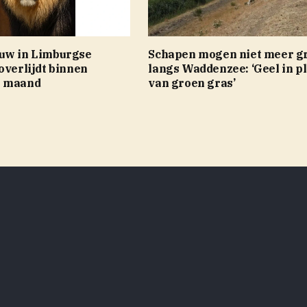
uw in Limburgse
Schapen mogen niet meer g
overlijdt binnen
langs Waddenzee: ‘Geel in p
e maand
van groen gras’