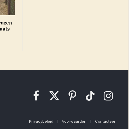
razen
laats
Facebook
X
Pinterest
TikTok
Instagram
(Twitter)
Privacybeleid
Voorwaarden
Contacteer