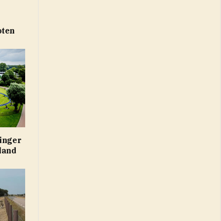
oten
vinger
land