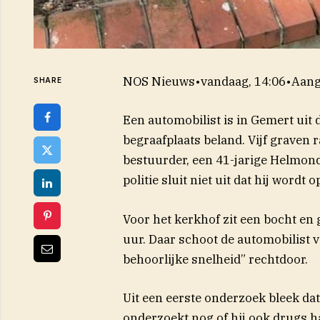
NOS Nieuws
•
vandaag, 14:06
•
Aang
SHARE
Een automobilist is in Gemert uit
begraafplaats beland. Vijf graven 
bestuurder, een 41-jarige Helmond
politie sluit niet uit dat hij wordt 
Voor het kerkhof zit een bocht e
uur. Daar schoot de automobilist 
behoorlijke snelheid” rechtdoor.
Uit een eerste onderzoek bleek da
onderzoekt nog of hij ook drugs h