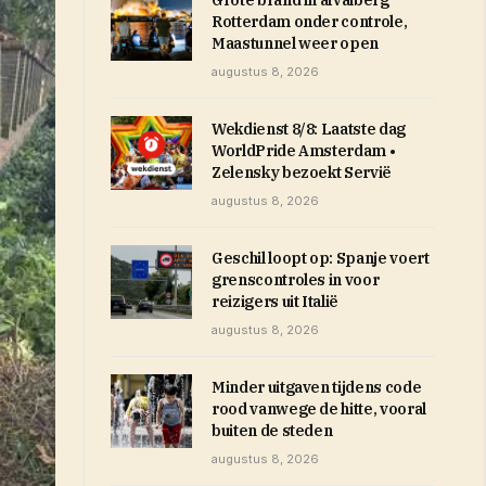
Grote brand in afvalberg
Rotterdam onder controle,
Maastunnel weer open
augustus 8, 2026
Wekdienst 8/8: Laatste dag
WorldPride Amsterdam •
Zelensky bezoekt Servië
augustus 8, 2026
Geschil loopt op: Spanje voert
grenscontroles in voor
reizigers uit Italië
augustus 8, 2026
Minder uitgaven tijdens code
rood vanwege de hitte, vooral
buiten de steden
augustus 8, 2026