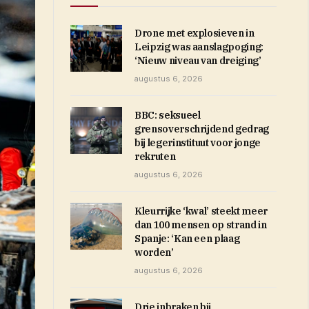
Drone met explosieven in
Leipzig was aanslagpoging:
‘Nieuw niveau van dreiging’
augustus 6, 2026
BBC: seksueel
grensoverschrijdend gedrag
bij legerinstituut voor jonge
rekruten
augustus 6, 2026
Kleurrijke ‘kwal’ steekt meer
dan 100 mensen op strand in
Spanje: ‘Kan een plaag
worden’
augustus 6, 2026
Drie inbraken bij