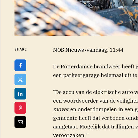
NOS Nieuws
•
vandaag, 11:44
SHARE
De Rotterdamse brandweer heeft g
een parkeergarage helemaal uit te 
“De accu van de elektrische auto w
een woordvoerder van de veilighe
mover
en onderdompelen in een g
gemeente heeft dat verboden omdat 
aangetast. Mogelijk dat trilling
veroorzaken.”