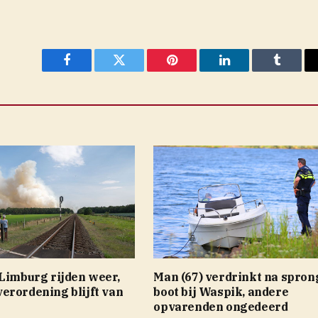
Facebook
Twitter
Pinterest
LinkedIn
Tumblr
 Limburg rijden weer,
Man (67) verdrinkt na spron
erordening blijft van
boot bij Waspik, andere
opvarenden ongedeerd