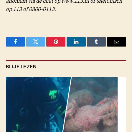
anoniem via de chat op www.113.nl of telefonisch
op 113 of 0800-0113.
Facebook
Twitter
Pinterest
LinkedIn
Tumblr
Email
BLIJF LEZEN