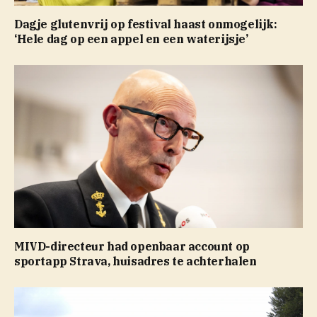
Dagje glutenvrij op festival haast onmogelijk:
‘Hele dag op een appel en een waterijsje’
MIVD-directeur had openbaar account op
sportapp Strava, huisadres te achterhalen