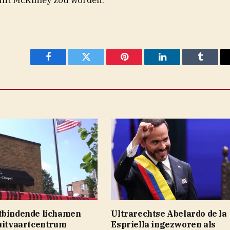
Facebook
Twitter
Pinterest
LinkedIn
Tumblr
tbindende lichamen
Ultrarechtse Abelardo de la
 uitvaartcentrum
Espriella ingezworen als