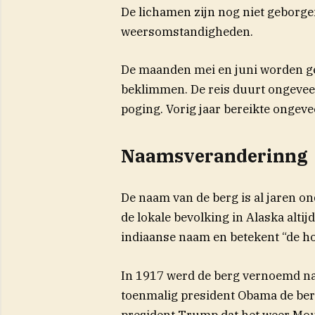
De lichamen zijn nog niet geborg
weersomstandigheden.
De maanden mei en juni worden ge
beklimmen. De reis duurt ongevee
poging. Vorig jaar bereikte ongevee
Naamsveranderinng
De naam van de berg is al jaren 
de lokale bevolking in Alaska alti
indiaanse naam en betekent “de ho
In 1917 werd de berg vernoemd na
toenmalig president Obama de berg
president Trump dat het weer Mo