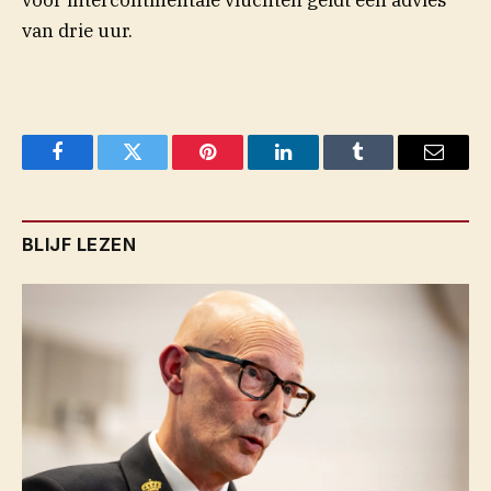
voor intercontinentale vluchten geldt een advies
van drie uur.
Facebook
Twitter
Pinterest
LinkedIn
Tumblr
Email
BLIJF LEZEN