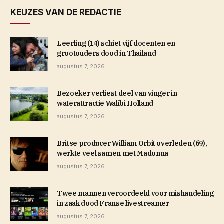
KEUZES VAN DE REDACTIE
Leerling (14) schiet vijf docenten en
grootouders dood in Thailand
augustus 7, 2026
Bezoeker verliest deel van vinger in
waterattractie Walibi Holland
augustus 7, 2026
Britse producer William Orbit overleden (69),
werkte veel samen met Madonna
augustus 7, 2026
Twee mannen veroordeeld voor mishandeling
in zaak dood Franse livestreamer
augustus 7, 2026