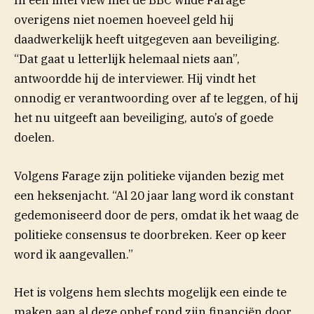
In een interview met de BBC wilde Farage
(opent in nieuw venster)
overigens niet
noemen
hoeveel geld hij
daadwerkelijk heeft uitgegeven aan beveiliging.
“Dat gaat u letterlijk helemaal niets aan”,
antwoordde hij de interviewer. Hij vindt het
onnodig er verantwoording over af te leggen, of hij
het nu uitgeeft aan beveiliging, auto’s of goede
doelen.
Volgens Farage zijn politieke vijanden bezig met
een heksenjacht. “Al 20 jaar lang word ik constant
gedemoniseerd door de pers, omdat ik het waag de
politieke consensus te doorbreken. Keer op keer
word ik aangevallen.”
Het is volgens hem slechts mogelijk een einde te
maken aan al deze ophef rond zijn financiën door