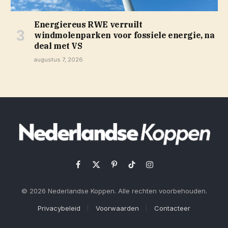
Energiereus RWE verruilt
windmolenparken voor fossiele energie, na
deal met VS
augustus 7, 2026
Facebook
X
Pinterest
TikTok
Instagram
(Twitter)
© 2026 Nederlandse Koppen. Alle rechten voorbehouden.
Privacybeleid
Voorwaarden
Contacteer