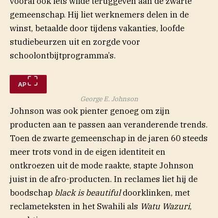
vooral ook iets wilde teruggeven aan de zwarte
gemeenschap. Hij liet werknemers delen in de
winst, betaalde door tijdens vakanties, loofde
studiebeurzen uit en zorgde voor
schoolontbijtprogramma’s.
AP
George E. Johnson
Johnson was ook pienter genoeg om zijn
producten aan te passen aan veranderende trends.
Toen de zwarte gemeenschap in de jaren 60 steeds
meer trots vond in de eigen identiteit en
ontkroezen uit de mode raakte, stapte Johnson
juist in de afro-producten. In reclames liet hij de
boodschap
black is beautiful
doorklinken, met
reclameteksten in het Swahili als
Watu Wazuri
,