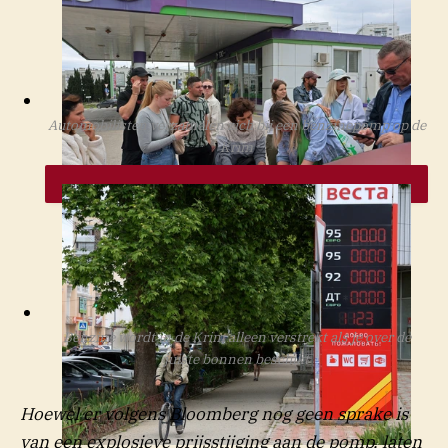
REUTERS
Automobilisten verzamelen zich bij een benzinepomp op de
Krim
REUTERS
Benzine wordt in de Krim alleen verstrekt als je over de
juiste bonnen beschikt
Hoewel er volgens Bloomberg nog geen sprake is
van een explosieve prijsstijging aan de pomp, laten