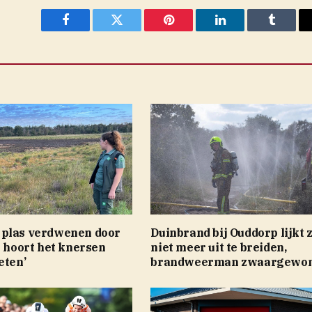
Facebook
Twitter
Pinterest
LinkedIn
Tumblr
plas verdwenen door
Duinbrand bij Ouddorp lijkt 
e hoort het knersen
niet meer uit te breiden,
eten’
brandweerman zwaargewo