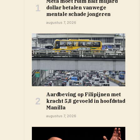
Meta moet ruim half miljard
dollar betalen vanwege
mentale schade jongeren
augustus 7, 2026
Aardbeving op Filipijnen met
 venster)
kracht 5,8 gevoeld in hoofdstad
Manilla
augustus 7, 2026