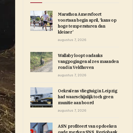
Marathon Amersfoort
voortaan begin april, ‘kans op
hoge temperaturen dan
kleiner’
augustus 7, 2026
Wallaby loopt ondanks
vangpogingen al zes maanden
rond in Veldhoven
augustus 7, 2026
Oekraïens vliegtuig in Leipzig
had waarschijnlijk toch geen
munitie aan boord
augustus 7, 2026
ASN profiteert van opdoeken
oude merken SNS, Regiobank