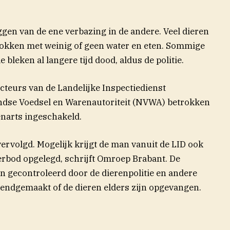
eggen van de ene verbazing in de andere. Veel dieren
hokken met weinig of geen water en eten. Sommige
 bleken al langere tijd dood, aldus de politie.
cteurs van de Landelijke Inspectiedienst
andse Voedsel en Warenautoriteit (NVWA) betrokken
enarts ingeschakeld.
vervolgd. Mogelijk krijgt de man vanuit de LID ook
(opent in nieuw
rbod opgelegd, schrijft Omroep
Brabant
. De
n gecontroleerd door de dierenpolitie en andere
bekendgemaakt of de dieren elders zijn opgevangen.