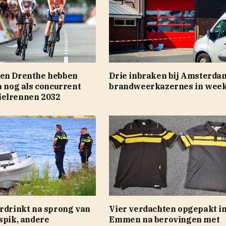
en Drenthe hebben
Drie inbraken bij Amsterda
a nog als concurrent
brandweerkazernes in week 
elrennen 2032
erdrinkt na sprong van
Vier verdachten opgepakt i
spik, andere
Emmen na berovingen met