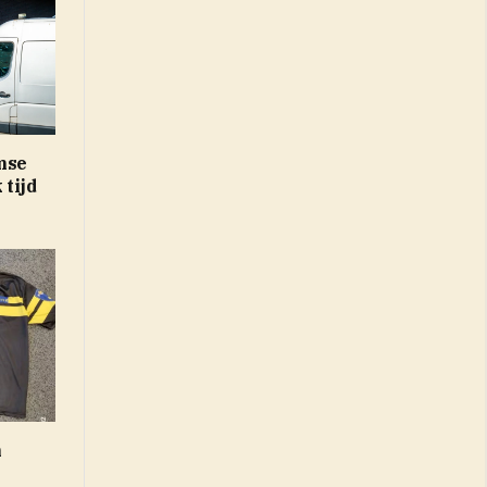
mse
tijd
n