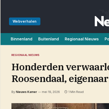
Webverhalen
Binnenland
Buitenland
Regionaal Nieuws
Po
REGIONAAL NIEUWS
Honderden verwaarlo
Roosendaal, eigenaa
By
Nieuws Kamer
mei 19, 2026
1 Min Read