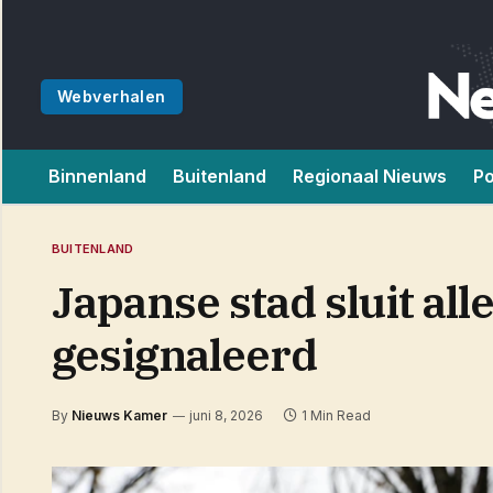
Webverhalen
Binnenland
Buitenland
Regionaal Nieuws
Po
BUITENLAND
Japanse stad sluit all
gesignaleerd
By
Nieuws Kamer
juni 8, 2026
1 Min Read