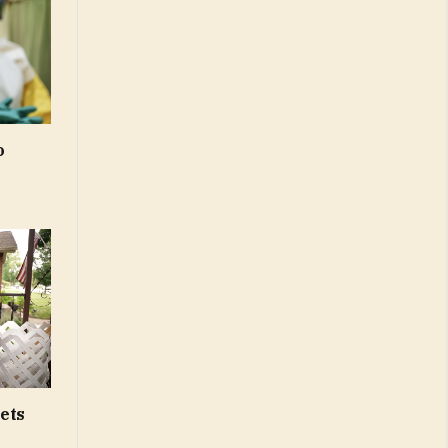
o
iets