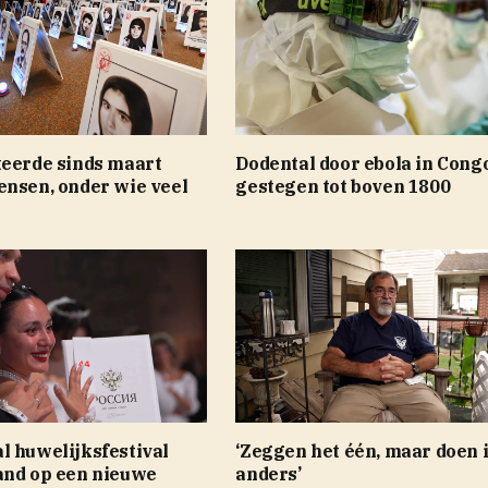
teerde sinds maart
Dodental door ebola in Cong
ensen, onder wie veel
gestegen tot boven 1800
l huwelijksfestival
‘Zeggen het één, maar doen 
and op een nieuwe
anders’