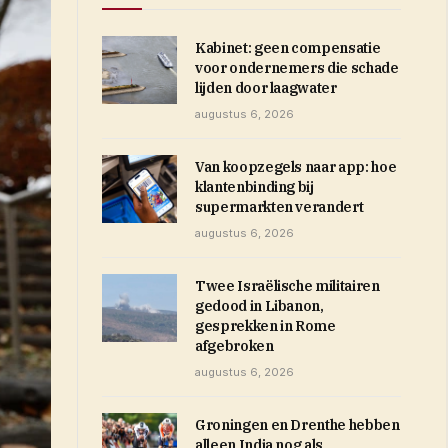
Kabinet: geen compensatie
voor ondernemers die schade
lijden door laagwater
augustus 6, 2026
Van koopzegels naar app: hoe
klantenbinding bij
supermarkten verandert
augustus 6, 2026
Twee Israëlische militairen
gedood in Libanon,
gesprekken in Rome
afgebroken
augustus 6, 2026
Groningen en Drenthe hebben
alleen India nog als