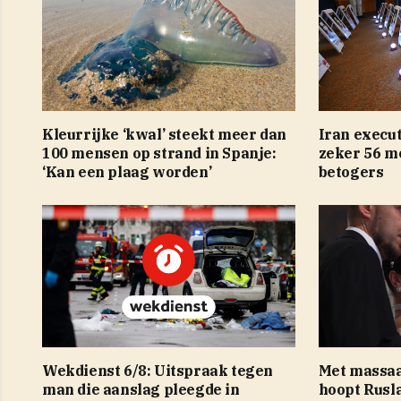
Kleurrijke ‘kwal’ steekt meer dan
Iran execu
100 mensen op strand in Spanje:
zeker 56 m
‘Kan een plaag worden’
betogers
Wekdienst 6/8: Uitspraak tegen
Met massaa
man die aanslag pleegde in
hoopt Rusl