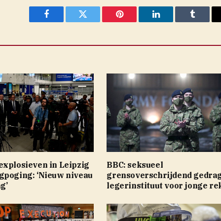
Facebook
Twitter
Pinterest
LinkedIn
Tumblr
explosieven in Leipzig
BBC: seksueel
gpoging: ‘Nieuw niveau
grensoverschrijdend gedrag
g’
legerinstituut voor jonge r