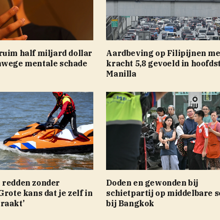
uim half miljard dollar
Aardbeving op Filipijnen me
nwege mentale schade
kracht 5,8 gevoeld in hoofds
Manilla
 redden zonder
Doden en gewonden bij
Grote kans dat je zelf in
schietpartij op middelbare s
raakt’
bij Bangkok