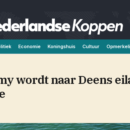
litiek
Economie
Koningshuis
Cultuur
Opmerkeli
my wordt naar Deens ei
e