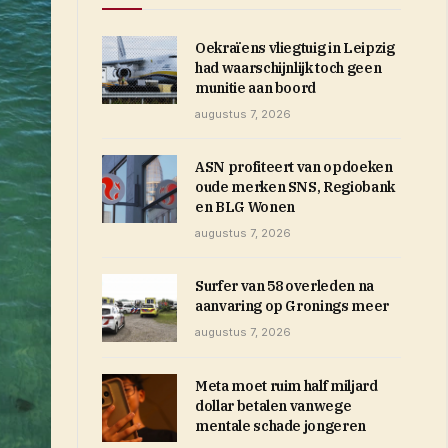
Oekraïens vliegtuig in Leipzig
had waarschijnlijk toch geen
munitie aan boord
augustus 7, 2026
ASN profiteert van opdoeken
oude merken SNS, Regiobank
en BLG Wonen
augustus 7, 2026
Surfer van 58 overleden na
aanvaring op Gronings meer
augustus 7, 2026
Meta moet ruim half miljard
dollar betalen vanwege
mentale schade jongeren