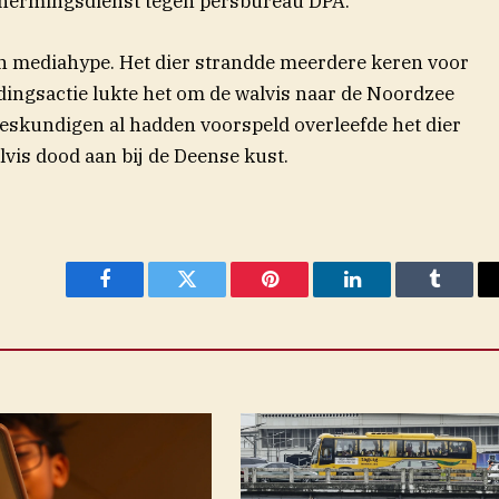
hermingsdienst tegen persbureau DPA.
 mediahype. Het dier strandde meerdere keren voor
ddingsactie lukte het om de walvis naar de Noordzee
deskundigen al hadden voorspeld overleefde het dier
alvis dood aan bij de Deense kust.
Facebook
Twitter
Pinterest
LinkedIn
Tumblr