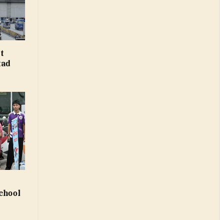
t
tad
chool