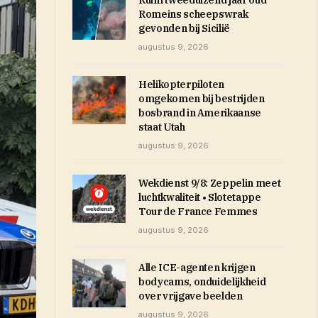
Ruim tweeduizend jaar oud
Romeins scheepswrak
gevonden bij Sicilië
augustus 9, 2026
Helikopterpiloten
omgekomen bij bestrijden
bosbrand in Amerikaanse
staat Utah
augustus 9, 2026
Wekdienst 9/8: Zeppelin meet
luchtkwaliteit • Slotetappe
Tour de France Femmes
augustus 9, 2026
Alle ICE-agenten krijgen
bodycams, onduidelijkheid
over vrijgave beelden
augustus 9, 2026