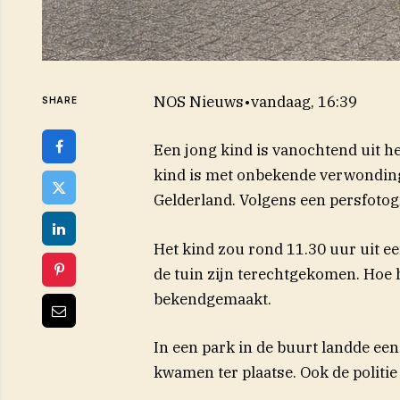
NOS Nieuws
•
vandaag, 16:39
SHARE
Een jong kind is vanochtend uit h
kind is met onbekende verwonding
(opent in nieuw venster
Gelderland
. Volgens een persfotog
Het kind zou rond 11.30 uur uit ee
de tuin zijn terechtgekomen. Hoe he
bekendgemaakt.
In een park in de buurt landde e
kwamen ter plaatse. Ook de politi