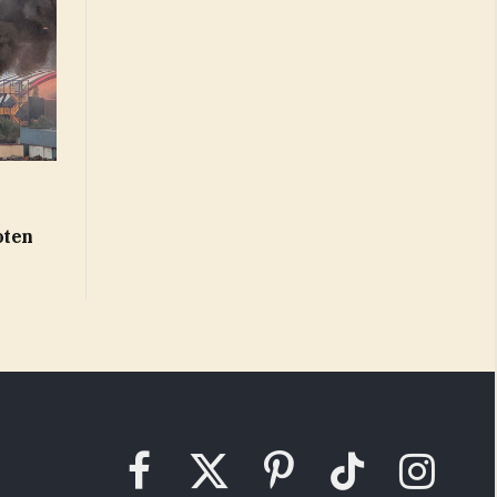
oten
Facebook
X
Pinterest
TikTok
Instagram