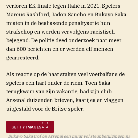
verloren EK-finale tegen Italië in 2021. Spelers
Marcus Rashford, Jadon Sancho en Bukayo Saka
misten in de beslissende penaltyserie hun
strafschop en werden vervolgens racistisch
bejegend. De politie deed onderzoek naar meer
dan 600 berichten en er werden elf mensen
gearresteerd.
Als reactie op de haat staken veel voetbalfans de
(opent in nieuw venste
spelers een hart onder de
riem
. Toen Saka
terugkwam van zijn vakantie, had zijn club
Arsenal duizenden brieven, kaartjes en vlaggen
uitgestald voor de Britse speler.
GETTY IMAGES
Bukayo Saka trof bij Arsenal een muur vol steunbetuigingen na