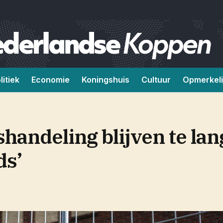
litiek
Economie
Koningshuis
Cultuur
Opmerkeli
andeling blijven te lang
ds’