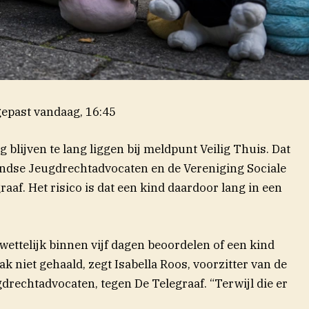
epast
vandaag, 16:45
lijven te lang liggen bij meldpunt Veilig Thuis. Dat
ndse Jeugdrechtadvocaten en de Vereniging Sociale
(opent in nieuw venster)
raaf
. Het risico is dat een kind daardoor lang in een
ettelijk binnen vijf dagen beoordelen of een kind
aak niet gehaald, zegt Isabella Roos, voorzitter van de
rechtadvocaten, tegen De Telegraaf. “Terwijl die er