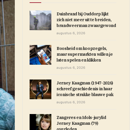
Duinbrand bij Ouddorp lijkt
zich niet meer uit te breiden,
brandweerman zwaargewond
augustus 6, 2026
Boosheid om koopzegels,
maar supermarkten willen je
laten spelen en klikken
augustus 6, 2026
Jerney Kaagman (1947-2026)
schreef geschiedenis in haar
iconische strakke blauwe pak
augustus 6, 2026
Zangeres en Idols-jurylid
Jerney Kaagman (79)
overleden