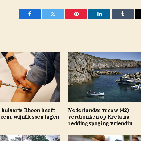
Facebook
Twitter
Pinterest
LinkedIn
Tumblr
 huisarts Rhoon heeft
Nederlandse vrouw (42)
eem, wijnflessen lagen
verdronken op Kreta na
reddingspoging vriendin