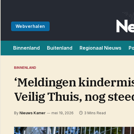
Webverhalen
Binnenland
Buitenland
Regionaal Nieuws
Po
BINNENLAND
‘Meldingen kindermish
Veilig Thuis, nog stee
By
Nieuws Kamer
mei 19, 2026
3 Mins Read