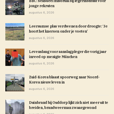
BBC: seksueel misbruik bij legerinstituut voor
jonge rekruten
augustus 6, 2026
Leersumse plas verdwenen door droogte: ‘Je
hoort het knersen onder je voeten’
augustus 6, 2026
Levenslang voor aanslagpleger die vorig jaar
inreed op menigte München
augustus 6, 2026
Zuid-Korea blaast spoorweg naar Noord-
Korea nieuw leven in
augustus 6, 2026
Duinbrand bij Ouddorp lijkt zich niet meer uit te
breiden, brandweerman zwaargewond