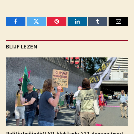
Facebook
Twitter
Pinterest
LinkedIn
Tumblr
Email
BLIJF LEZEN
Politie beëindigt XR-blokkade A12, demonstrant