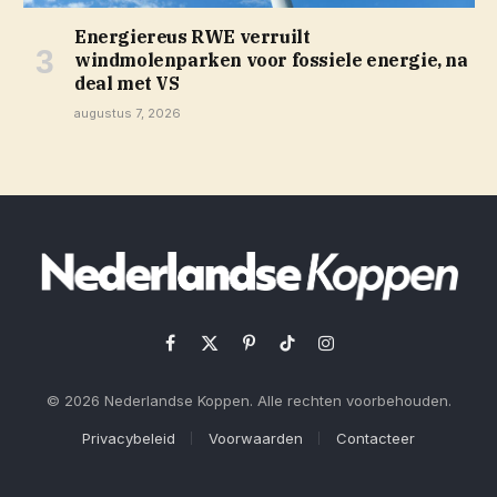
Energiereus RWE verruilt
windmolenparken voor fossiele energie, na
deal met VS
augustus 7, 2026
Facebook
X
Pinterest
TikTok
Instagram
(Twitter)
© 2026 Nederlandse Koppen. Alle rechten voorbehouden.
Privacybeleid
Voorwaarden
Contacteer