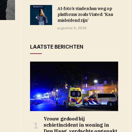
AI-foto’s vinden hun weg op
platforms zoals Vinted: ‘Kan
misleidend zijn’
augustus 8, 2026
LAATSTE BERICHTEN
Vrouw gedood bij
schietincident in woning in
Den Haag, verdachte opgepakt