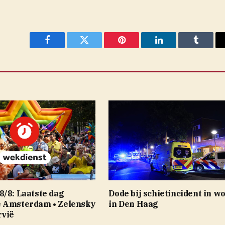
Facebook
Twitter
Pinterest
LinkedIn
Tumblr
8/8: Laatste dag
Dode bij schietincident in w
 Amsterdam • Zelensky
in Den Haag
rvië