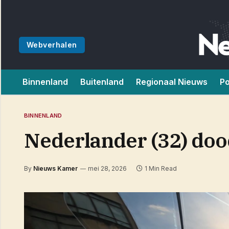
Webverhalen
Binnenland
Buitenland
Regionaal Nieuws
Po
BINNENLAND
Nederlander (32) doo
By
Nieuws Kamer
mei 28, 2026
1 Min Read