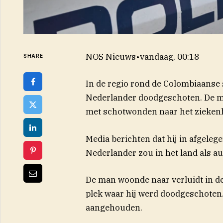
NOS Nieuws
•
vandaag, 00:18
SHARE
In de regio rond de Colombiaanse 
Nederlander doodgeschoten. De m
met schotwonden naar het ziekenhu
(opent in nieuw ve
Media
berichten
dat hij in afgeleg
Nederlander zou in het land als a
De man woonde naar verluidt in de
plek waar hij werd doodgeschoten.
aangehouden.