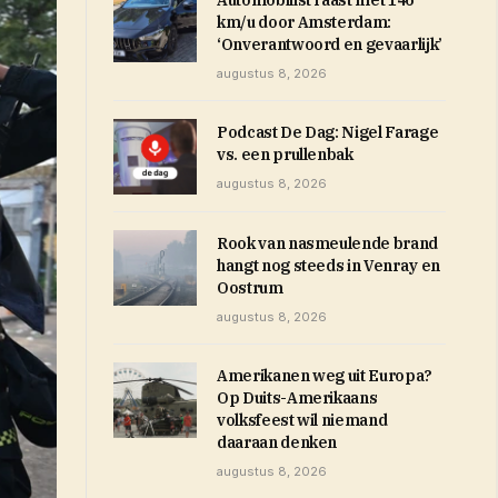
Automobilist raast met 146
km/u door Amsterdam:
‘Onverantwoord en gevaarlijk’
augustus 8, 2026
Podcast De Dag: Nigel Farage
vs. een prullenbak
augustus 8, 2026
Rook van nasmeulende brand
hangt nog steeds in Venray en
Oostrum
augustus 8, 2026
Amerikanen weg uit Europa?
Op Duits-Amerikaans
volksfeest wil niemand
daaraan denken
augustus 8, 2026