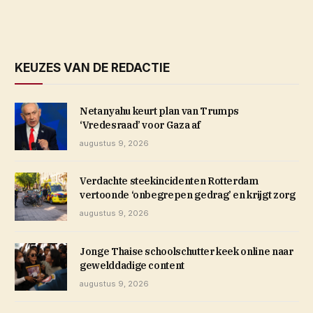
KEUZES VAN DE REDACTIE
Netanyahu keurt plan van Trumps
‘Vredesraad’ voor Gaza af
augustus 9, 2026
Verdachte steekincidenten Rotterdam
vertoonde ‘onbegrepen gedrag’ en krijgt zorg
augustus 9, 2026
Jonge Thaise schoolschutter keek online naar
gewelddadige content
augustus 9, 2026