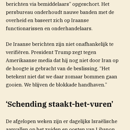
berichten via bemiddelaars” opgeschort. Het
persbureau onderhoudt nauwe banden met de
overheid en baseert zich op Iraanse
functionarissen en onderhandelaars.
De Iraanse berichten zijn niet onafhankelijk te
verifiëren. President Trump zegt tegen
(opent in nieuw venster)
Amerikaanse
media
dat hij nog niet door Iran op
de hoogte is gebracht van de beslissing. “Het
betekent niet dat we daar zomaar bommen gaan
gooien. We blijven de blokkade handhaven.”
‘Schending staakt-het-vuren’
De afgelopen weken zijn er dagelijks Israëlische
aanvallen op het zuiden en oosten van Libanon.