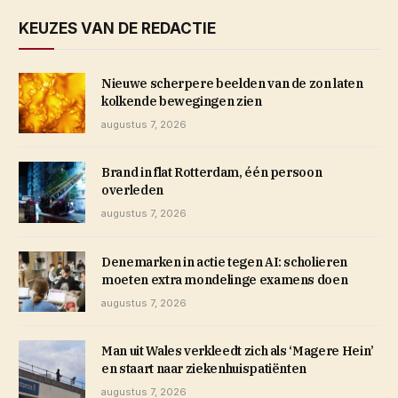
KEUZES VAN DE REDACTIE
Nieuwe scherpere beelden van de zon laten
kolkende bewegingen zien
augustus 7, 2026
Brand in flat Rotterdam, één persoon
overleden
augustus 7, 2026
Denemarken in actie tegen AI: scholieren
moeten extra mondelinge examens doen
augustus 7, 2026
Man uit Wales verkleedt zich als ‘Magere Hein’
en staart naar ziekenhuispatiënten
augustus 7, 2026