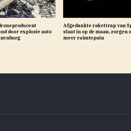
droneproducent
Afgedankte rakettrap van 
d door explosie auto
slaat in op de maan, zorgen 
rinenburg
meer ruimtepuin