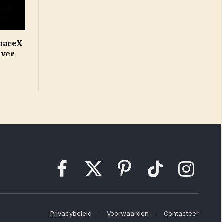
SpaceX
over
Facebook
X
Pinterest
TikTok
Instagram
(Twitter)
Privacybeleid
Voorwaarden
Contacteer