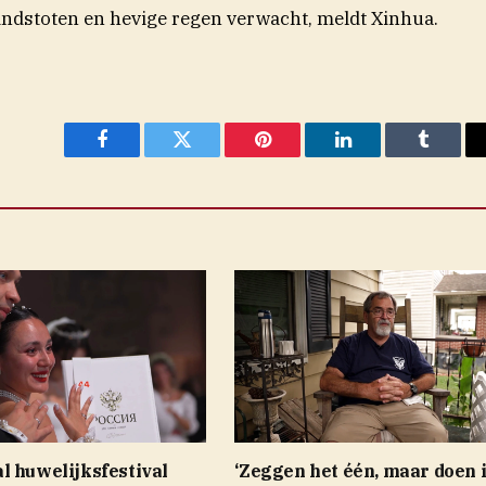
ndstoten en hevige regen verwacht, meldt Xinhua.
Facebook
Twitter
Pinterest
LinkedIn
Tumblr
l huwelijksfestival
‘Zeggen het één, maar doen 