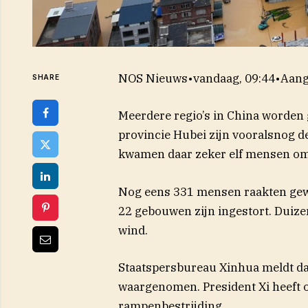
NOS Nieuws
•
vandaag, 09:44
•
Aang
SHARE
Meerdere regio’s in China worden 
provincie Hubei zijn vooralsnog d
kwamen daar zeker elf mensen om 
Nog eens 331 mensen raakten gew
22 gebouwen zijn ingestort. Duiz
wind.
Staatspersbureau Xinhua meldt dat
waargenomen. President Xi heeft op
rampenbestrijding.