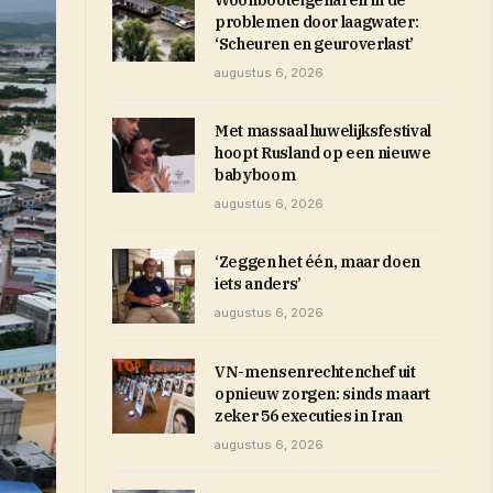
Woonbooteigenaren in de
problemen door laagwater:
‘Scheuren en geuroverlast’
augustus 6, 2026
Met massaal huwelijksfestival
hoopt Rusland op een nieuwe
babyboom
augustus 6, 2026
‘Zeggen het één, maar doen
iets anders’
augustus 6, 2026
VN-mensenrechtenchef uit
opnieuw zorgen: sinds maart
zeker 56 executies in Iran
augustus 6, 2026