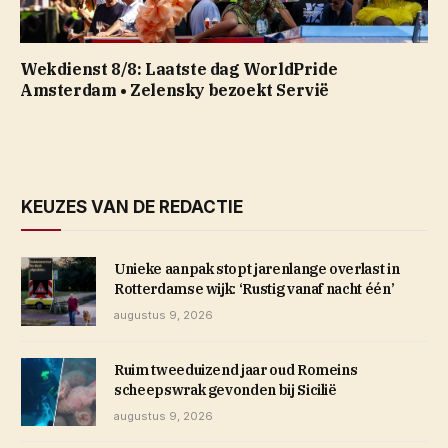
Wekdienst 8/8: Laatste dag WorldPride
Amsterdam • Zelensky bezoekt Servië
KEUZES VAN DE REDACTIE
Unieke aanpak stopt jarenlange overlast in
Rotterdamse wijk: ‘Rustig vanaf nacht één’
augustus 9, 2026
Ruim tweeduizend jaar oud Romeins
scheepswrak gevonden bij Sicilië
augustus 9, 2026