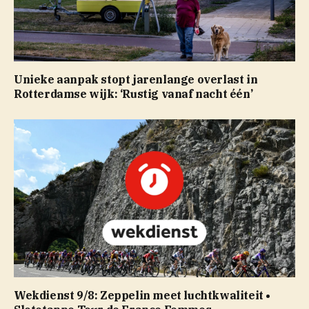
Unieke aanpak stopt jarenlange overlast in
Rotterdamse wijk: ‘Rustig vanaf nacht één’
Wekdienst 9/8: Zeppelin meet luchtkwaliteit •