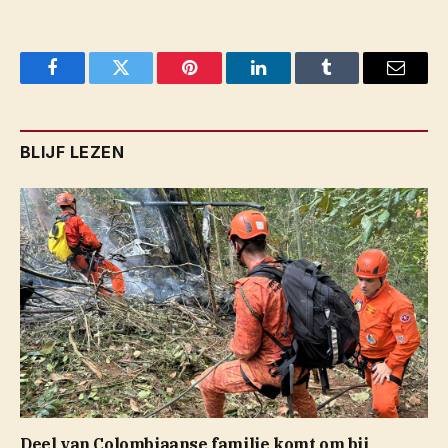
Facebook
Twitter
Pinterest
LinkedIn
Tumblr
Email
BLIJF LEZEN
Deel van Colombiaanse familie komt om bij