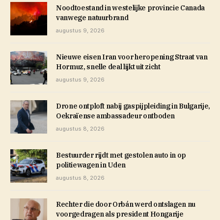
Noodtoestand in westelijke provincie Canada
vanwege natuurbrand
augustus 9, 2026
Nieuwe eisen Iran voor heropening Straat van
Hormuz, snelle deal lijkt uit zicht
augustus 9, 2026
Drone ontploft nabij gaspijpleiding in Bulgarije,
Oekraïense ambassadeur ontboden
augustus 8, 2026
Bestuurder rijdt met gestolen auto in op
politiewagen in Uden
augustus 8, 2026
Rechter die door Orbán werd ontslagen nu
voorgedragen als president Hongarije