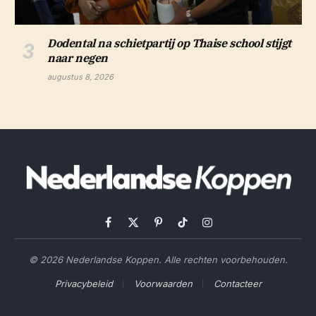
Dodental na schietpartij op Thaise school stijgt
naar negen
augustus 8, 2026
Facebook
X
Pinterest
TikTok
Instagram
(Twitter)
© 2026 Nederlandse Koppen. Alle rechten voorbehouden.
Privacybeleid
Voorwaarden
Contacteer