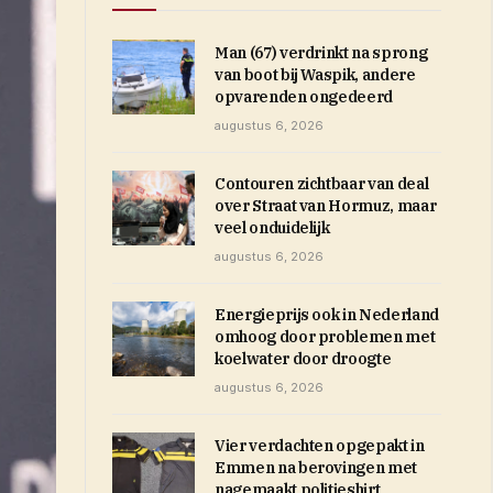
Man (67) verdrinkt na sprong
van boot bij Waspik, andere
opvarenden ongedeerd
augustus 6, 2026
Contouren zichtbaar van deal
over Straat van Hormuz, maar
veel onduidelijk
augustus 6, 2026
Energieprijs ook in Nederland
omhoog door problemen met
koelwater door droogte
augustus 6, 2026
Vier verdachten opgepakt in
Emmen na berovingen met
nagemaakt politieshirt