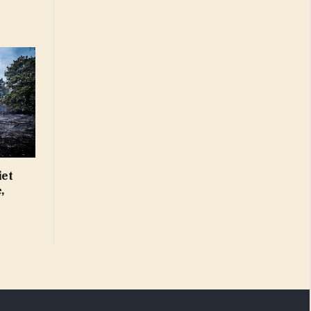
iet
,