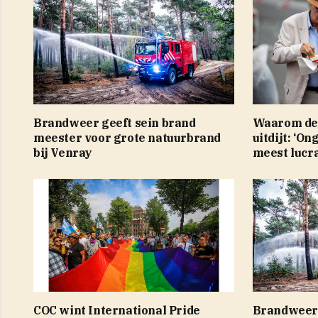
Brandweer geeft sein brand
Waarom de 
meester voor grote natuurbrand
uitdijt: ‘On
bij Venray
meest lucra
COC wint International Pride
Brandweer 