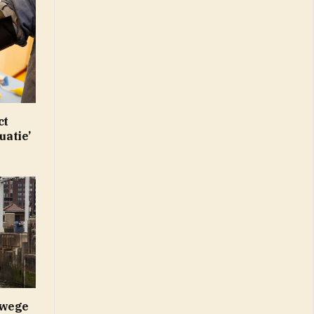
ct
uatie’
nwege