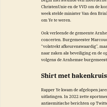
ChristenUnie en de VVD om de kom
week stelde minister Van den Brink
om Ye te weren.
Ook verleende de gemeente Arnh
concerten. Burgemeester Marcouc
“volstrekt afkeurenswaardig”, ma
naar zaken als beveiliging en de o
volgens de Arnhemse burgemeeste
Shirt met hakenkruis
Rapper Ye kwam de afgelopen jaren
uitlatingen. In 2022 zette sportm
antisemitische berichten op Twitte