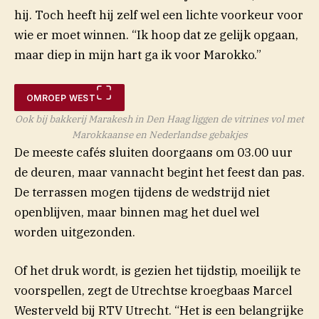
hij. Toch heeft hij zelf wel een lichte voorkeur voor
wie er moet winnen. “Ik hoop dat ze gelijk opgaan,
maar diep in mijn hart ga ik voor Marokko.”
OMROEP WEST
Ook bij bakkerij Marakesh in Den Haag liggen de vitrines vol met
Marokkaanse en Nederlandse gebakjes
De meeste cafés sluiten doorgaans om 03.00 uur
de deuren, maar vannacht begint het feest dan pas.
De terrassen mogen tijdens de wedstrijd niet
openblijven, maar binnen mag het duel wel
worden uitgezonden.
Of het druk wordt, is gezien het tijdstip, moeilijk te
voorspellen, zegt de Utrechtse kroegbaas Marcel
(opent in nieuw venster)
Westerveld bij RTV
Utrecht
. “Het is een belangrijke