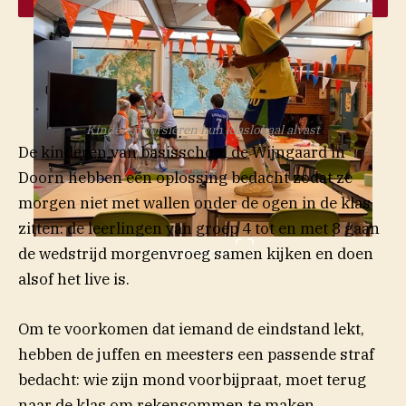
Kinderen versieren hun klaslokaal alvast
De kinderen van basisschool de Wijngaard in
Doorn hebben een oplossing bedacht zodat ze
morgen niet met wallen onder de ogen in de klas
zitten: de leerlingen van groep 4 tot en met 8 gaan
de wedstrijd morgenvroeg samen kijken en doen
RTV UTRECHT
alsof het live is.
Om te voorkomen dat iemand de eindstand lekt,
hebben de juffen en meesters een passende straf
bedacht: wie zijn mond voorbijpraat, moet terug
naar de klas om rekensommen te maken.