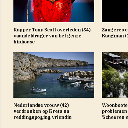
Rapper Tony Scott overleden (54),
Zangeres en
vaandeldrager van het genre
Kaagman (7
hiphouse
Nederlandse vrouw (42)
Woonbootei
verdronken op Kreta na
problemen 
reddingspoging vriendin
‘Scheuren e