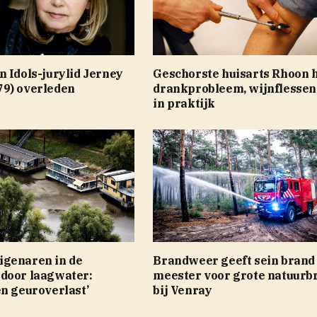
 Idols-jurylid Jerney
Geschorste huisarts Rhoon 
9) overleden
drankprobleem, wijnflessen
in praktijk
genaren in de
Brandweer geeft sein brand
door laagwater:
meester voor grote natuurb
n geuroverlast’
bij Venray