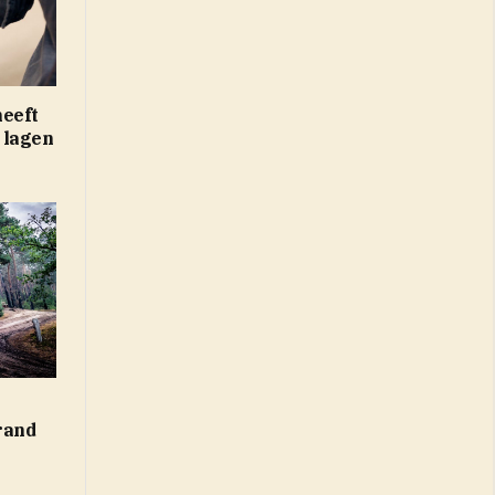
heeft
 lagen
rand