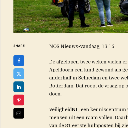
NOS Nieuws
•
vandaag, 13:16
SHARE
De afgelopen twee weken vielen er 
Apeldoorn een kind gewond als gev
(opent in n
anderhalf in
Schiedam
en twee wek
Rotterdam. Dat roept de vraag op of
doen.
VeiligheidNL, een kenniscentrum vo
mensen uit een raam vallen. Daarbi
van de 81 eerste hulpposten bij zie