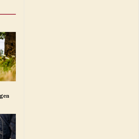
e
egen