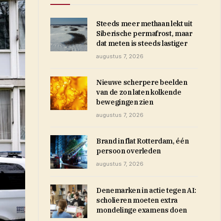
Steeds meer methaan lekt uit
Siberische permafrost, maar
dat meten is steeds lastiger
augustus 7, 2026
Nieuwe scherpere beelden
van de zon laten kolkende
bewegingen zien
augustus 7, 2026
Brand in flat Rotterdam, één
persoon overleden
augustus 7, 2026
Denemarken in actie tegen AI:
scholieren moeten extra
mondelinge examens doen