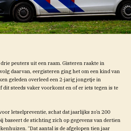
drie peuters uit een raam. Gisteren raakte in
olg daarvan, eergisteren ging het om een kind van
ieuw venster)
en geleden overleed een 2-jarig jongetje in
 dit steeds vaker voorkomt en of er iets tegen is te
or letselpreventie, schat dat jaarlijks zo’n 200
j baseert de stichting zich op gegevens van dertien
kenhuizen. “Dat aantal is de afgelopen tien jaar