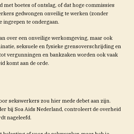
d met boetes of ontslag, of dat hoge commissies
rkers gedwongen onveilig te werken (zonder
 ingrepen te ondergaan.
an over een onveilige werkomgeving, maar ook
natie, seksuele en fysieke grensoverschrijding en
 tot vergunningen en bankzaken worden ook vaak
id komt aan de orde.
oor sekswerkers zou hier mede debet aan zijn.
der bij Soa Aids Nederland, controleert de overheid
dt nageleefd.
nt belasting af voor de sekswerker, maar heb je