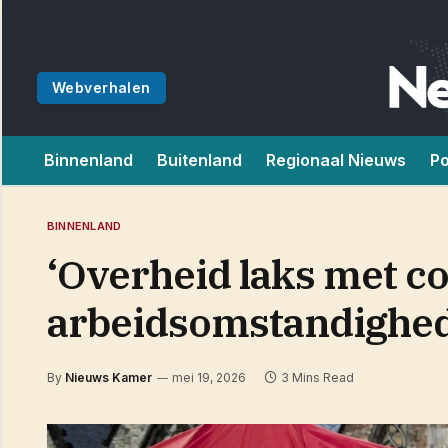
Webverhalen
Binnenland
Buitenland
Regionaal Nieuws
Po
BINNENLAND
‘Overheid laks met c
arbeidsomstandighe
By
Nieuws Kamer
mei 19, 2026
3 Mins Read