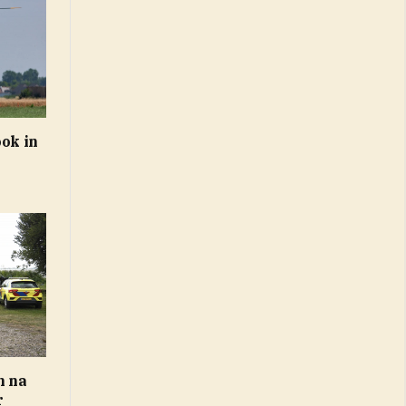
ook in
n na
r