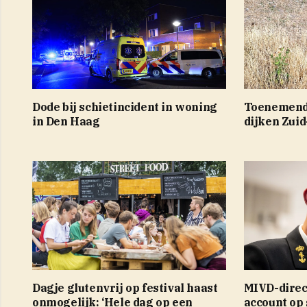
Dode bij schietincident in woning
Toenemend 
in Den Haag
dijken Zui
Dagje glutenvrij op festival haast
MIVD-direc
onmogelijk: ‘Hele dag op een
account op 