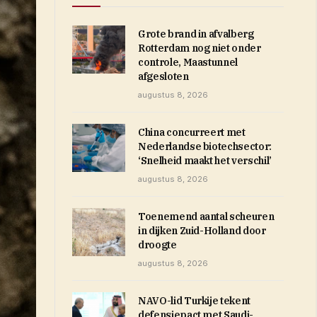
Grote brand in afvalberg
Rotterdam nog niet onder
controle, Maastunnel
afgesloten
augustus 8, 2026
China concurreert met
Nederlandse biotechsector:
‘Snelheid maakt het verschil’
augustus 8, 2026
Toenemend aantal scheuren
in dijken Zuid-Holland door
droogte
augustus 8, 2026
NAVO-lid Turkije tekent
defensiepact met Saudi-