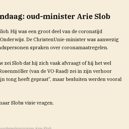
andaag: oud-minister Arie Slob
lob. Hij was een groot deel van de coronatijd
t Onderwijs. De ChristenUnie-minister was aanwezig
indspersonen spraken over coronamaatregelen.
(opent in nieuw venster)
w
zei Slob dat hij zich vaak afvraagt of hij het wel
l Rosenmöller (van de VO-Raad) zei in zijn verhoor
ijn tong heeft gepraat”, maar besluiten werden vooral
aar Slobs visie vragen.
onderwijsminister Arie Slob