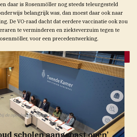
 en daar is Rosenmöller nog steeds teleurgesteld
 onderwijs belangrijk was, dan moest daar ook naar
ing. De VO-raad dacht dat eerdere vaccinatie ook zou
eraren te verminderen en ziekteverzuim tegen te
Rosenmöller, voor een precedentwerking.
ij de openbare verhoren in Den Haag
houd scholen aangepast open’