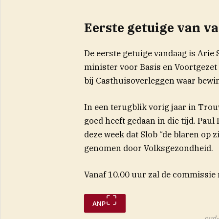
Eerste getuige van v
De eerste getuige vandaag is Arie S
minister voor Basis en Voortgeze
bij Casthuisoverleggen waar bew
In een terugblik vorig jaar in
Trou
goed heeft gedaan in die tijd. Pau
deze week dat Slob “de blaren op z
genomen door Volksgezondheid.
Vanaf 10.00 uur zal de commissie n
ANP
oud-