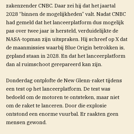
(opent in nieuw venst
zakenzender CNBC. Daar zei
hij
dat het jaartal
2028 “binnen de mogelijkheden” valt. Nadat CNBC
had gemeld dat het lanceerplatform dus mogelijk
pas over twee jaar is hersteld, verduidelijkte de
(opent
NASA-topman zijn uitspraken. Hij schreef op
X
dat
de maanmissies waarbij Blue Origin betrokken is,
gepland staan in 2028. En dat het lanceerplatform
dan al ruimschoot gerepareerd kan zijn.
Donderdag ontplofte de New Glenn-raket tijdens
een test op het lanceerplatform. De test was
bedoeld om de motoren te ontsteken, maar niet
om de raket te lanceren. Door die explosie
ontstond een enorme vuurbal. Er raakten geen
mensen gewond.