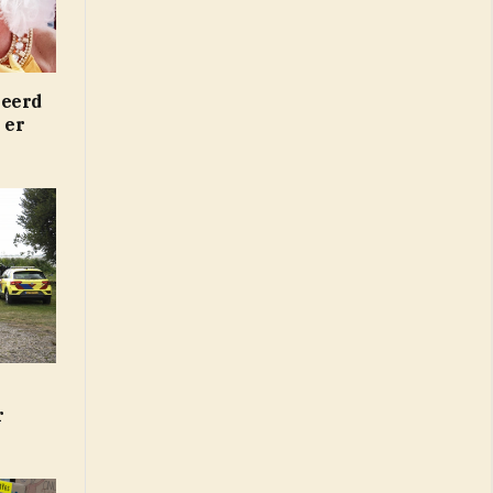
neerd
 er
r