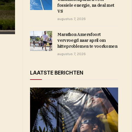
fossiele energie, na deal met
VS
augustus 7, 2026
Marathon Amersfoort
vervroegd naar april om
hitteproblemen te voorkomen
augustus 7, 2026
t in nieuw venster)
LAATSTE BERICHTEN