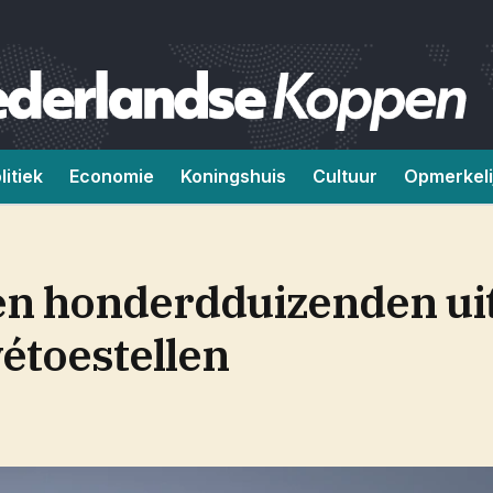
litiek
Economie
Koningshuis
Cultuur
Opmerkeli
en honderdduizenden ui
étoestellen