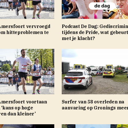
Amersfoort vervroegd
Podcast De Dag: Gediscrimi
 om hitteproblemen te
tijdens de Pride, wat gebeurt
n
met je klacht?
mersfoort voortaan
Surfer van 58 overleden na
, ‘kans op hoge
aanvaring op Gronings mee
en dan kleiner’