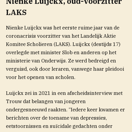
Nienke Luijckx, oud-voorzitter
LAKS
Nienke Luijckx was het eerste ruime jaar van de
coronacrisis voorzitter van het Landelijk Aktie
Komitee Scholieren (LAKS). Luijckx (destijds 17)
overlegde met minister Slob en anderen op het
ministerie van Onderwijs. Ze werd bedreigd en
verguisd, ook door leraren, vanwege haar pleidooi
voor het openen van scholen.
Luijckx zei in 2021 in een afscheidsinterview met
(opent in nieuw venster)
Trouw
dat belangen van jongeren
ondergesneeuwd raakten. “Iedere keer kwamen er
berichten over de toename van depressies,
eetstoornissen en suïcidale gedachten onder