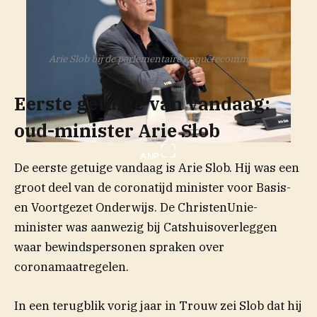
Arie Slob bij de parlementaire enquêtecommissie
Eerste getuige van vandaag:
oud-minister Arie Slob
ANP
De eerste getuige vandaag is Arie Slob. Hij was een
groot deel van de coronatijd minister voor Basis-
en Voortgezet Onderwijs. De ChristenUnie-
minister was aanwezig bij Catshuisoverleggen
waar bewindspersonen spraken over
coronamaatregelen.
(opent in nieuw v
In een terugblik vorig jaar in
Trouw
zei Slob dat hij