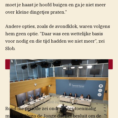
moet je haast je hoofd buigen en ga je niet meer
over kleine dingetjes praten.”
Andere opties, zoals de avondklok, waren volgens
hem geen optie. “Daar was een wettelijke basis
voor nodig en die tijd hadden we niet meer”, zei
Slob.
Oud-minister Slob bij de coronacommissie
Rond die periode zei onder meer toenmalig
minister Hugo de Jonge dat het besluit om de