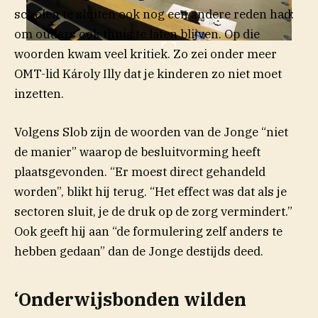
scholen te sluiten ook nog een andere reden had:
om ouders ook thuis te laten blijven. Op die
woorden kwam veel kritiek. Zo zei onder meer
ANP
OMT-lid Károly Illy dat je kinderen zo niet moet
inzetten.
Volgens Slob zijn de woorden van de Jonge “niet
de manier” waarop de besluitvorming heeft
plaatsgevonden. “Er moest direct gehandeld
worden”, blikt hij terug. “Het effect was dat als je
sectoren sluit, je de druk op de zorg vermindert.”
Ook geeft hij aan “de formulering zelf anders te
hebben gedaan” dan de Jonge destijds deed.
‘Onderwijsbonden wilden