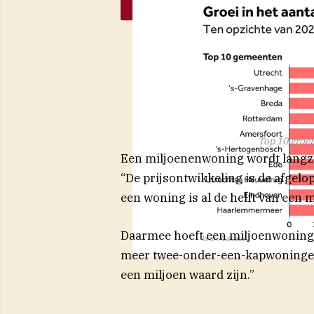
Top 10 groe
Een miljoenenwoning wordt langzaa
“De prijsontwikkeling is de afgelo
een woning is al de helft van een m
Daarmee hoeft een miljoenwoning a
meer twee-onder-een-kapwoninge
een miljoen waard zijn.”