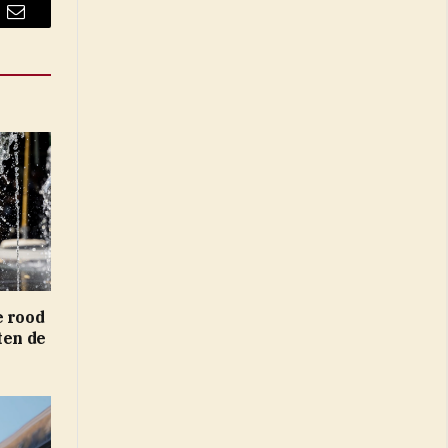
Email
e rood
ten de