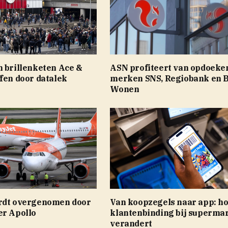
n brillenketen Ace &
ASN profiteert van opdoeke
fen door datalek
merken SNS, Regiobank en 
Wonen
rdt overgenomen door
Van koopzegels naar app: h
er Apollo
klantenbinding bij superma
verandert