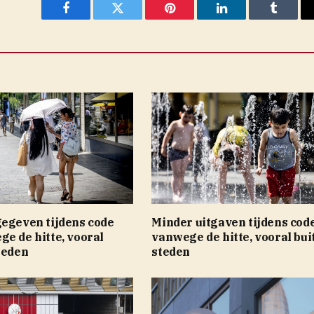
Facebook
Twitter
Pinterest
LinkedIn
Tumblr
gegeven tijdens code
Minder uitgaven tijdens cod
e de hitte, vooral
vanwege de hitte, vooral bui
teden
steden