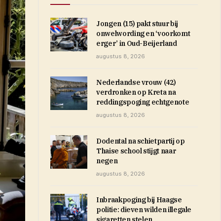
Jongen (15) pakt stuur bij
onwelwording en ‘voorkomt
erger’ in Oud-Beijerland
augustus 8, 2026
Nederlandse vrouw (42)
verdronken op Kreta na
reddingspoging echtgenote
augustus 8, 2026
Dodental na schietpartij op
Thaise school stijgt naar
negen
augustus 8, 2026
Inbraakpoging bij Haagse
politie: dieven wilden illegale
sigaretten stelen