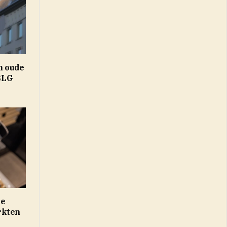
n oude
BLG
oe
rkten