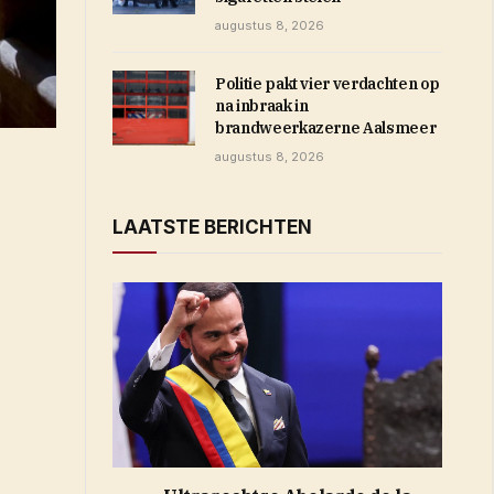
augustus 8, 2026
Politie pakt vier verdachten op
na inbraak in
brandweerkazerne Aalsmeer
augustus 8, 2026
LAATSTE BERICHTEN
 venster)