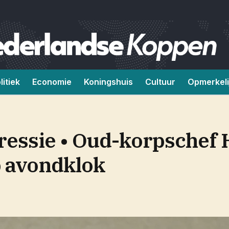
litiek
Economie
Koningshuis
Cultuur
Opmerkeli
pressie • Oud-korpschef
p avondklok