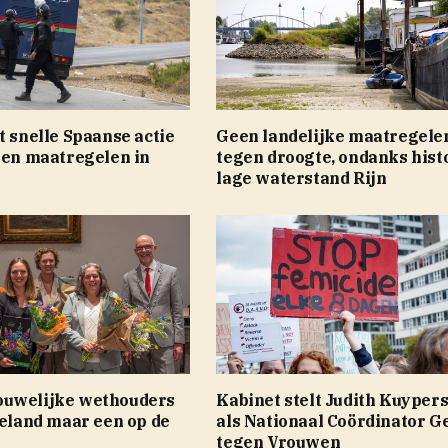
t snelle Spaanse actie
Geen landelijke maatregele
een maatregelen in
tegen droogte, ondanks hist
lage waterstand Rijn
uwelijke wethouders
Kabinet stelt Judith Kuyper
eeland maar een op de
als Nationaal Coördinator G
tegen Vrouwen