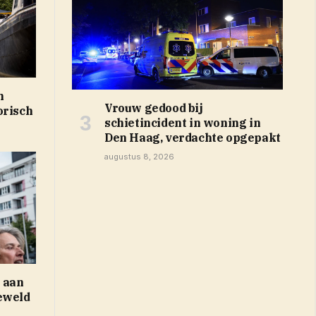
n
Vrouw gedood bij
orisch
schietincident in woning in
Den Haag, verdachte opgepakt
augustus 8, 2026
s aan
eweld