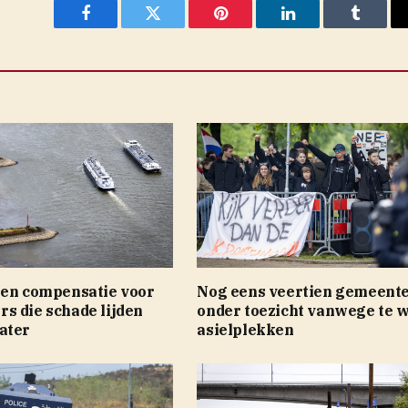
Facebook
Twitter
Pinterest
LinkedIn
Tumblr
een compensatie voor
Nog eens veertien gemeent
s die schade lijden
onder toezicht vanwege te 
ater
asielplekken