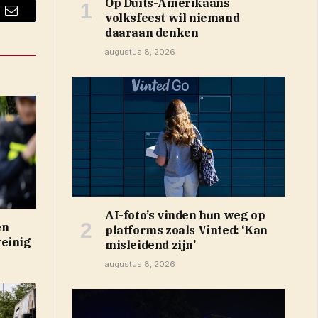
Op Duits-Amerikaans
volksfeest wil niemand
Email
daaraan denken
augustus 8, 2026
AI-foto’s vinden hun weg op
en
platforms zoals Vinted: ‘Kan
weinig
misleidend zijn’
augustus 8, 2026