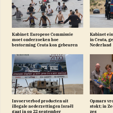
Kabinet: Europese Commissie
Kabinet eis
moet onderzoeken hoe
in Ceuta, g
bestorming Ceuta kon gebeuren
Nederland
Invoerverbod producten uit
Opmars vro
illegale nederzettingen Israël
stokt; in Z
gaat in op 22 september
zes