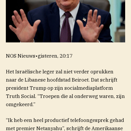
NOS Nieuws
•
gisteren, 20:17
Het Israëlische leger zal niet verder oprukken
naar de Libanese hoofdstad Beiroet. Dat schrijft
president Trump op zijn socialmediaplatform
(opent in nieuw venster)
Truth
Social
. “Troepen die al onderweg waren, zijn
omgekeerd.”
“Ik heb een heel productief telefoongesprek gehad
met premier Netanyahu”, schrijft de Amerikaanse