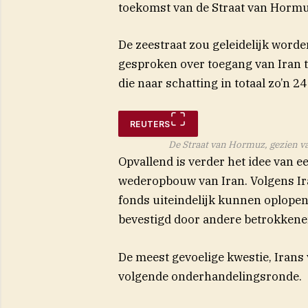
toekomst van de Straat van Hormu
De zeestraat zou geleidelijk word
gesproken over toegang van Iran t
die naar schatting in totaal zo’n 2
REUTERS
De Straat van Hormuz, gezien v
Opvallend is verder het idee van e
wederopbouw van Iran. Volgens I
fonds uiteindelijk kunnen oplopen t
bevestigd door andere betrokkene
De meest gevoelige kwestie, Irans
volgende onderhandelingsronde.