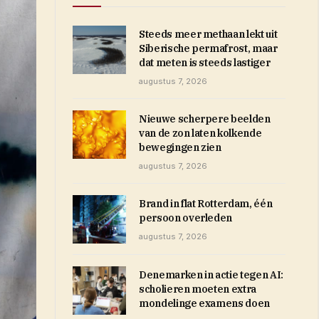
Steeds meer methaan lekt uit
Siberische permafrost, maar
dat meten is steeds lastiger
augustus 7, 2026
Nieuwe scherpere beelden
van de zon laten kolkende
bewegingen zien
augustus 7, 2026
Brand in flat Rotterdam, één
persoon overleden
augustus 7, 2026
Denemarken in actie tegen AI:
scholieren moeten extra
mondelinge examens doen