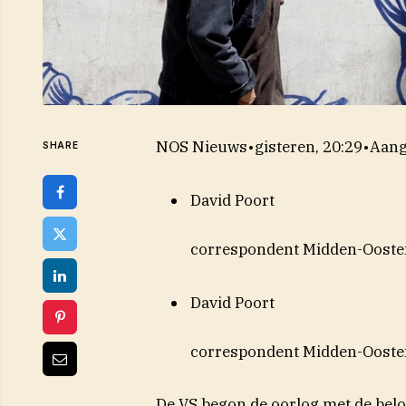
NOS Nieuws
•
gisteren, 20:29
•
Aang
SHARE
David Poort
correspondent Midden-Ooste
David Poort
correspondent Midden-Ooste
De VS begon de oorlog met de belo