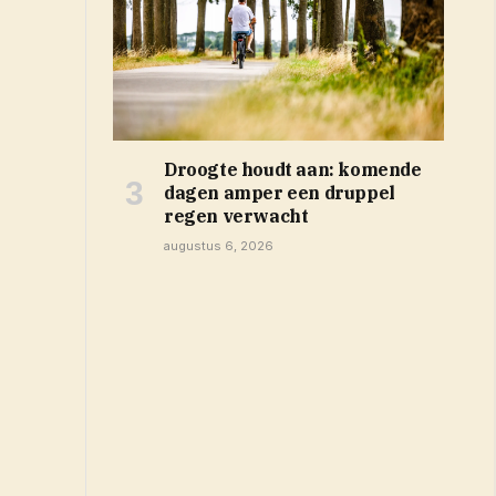
Droogte houdt aan: komende
dagen amper een druppel
regen verwacht
augustus 6, 2026
 venster)