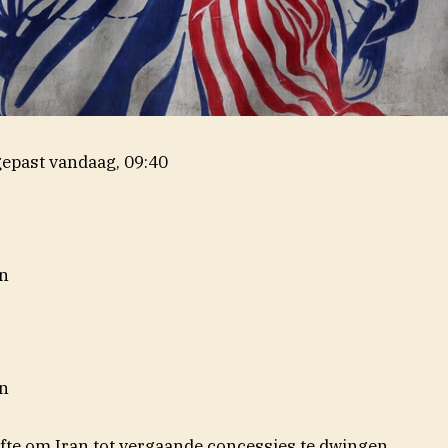
epast
vandaag, 09:40
n
n
fte om Iran tot vergaande concessies te dwingen.