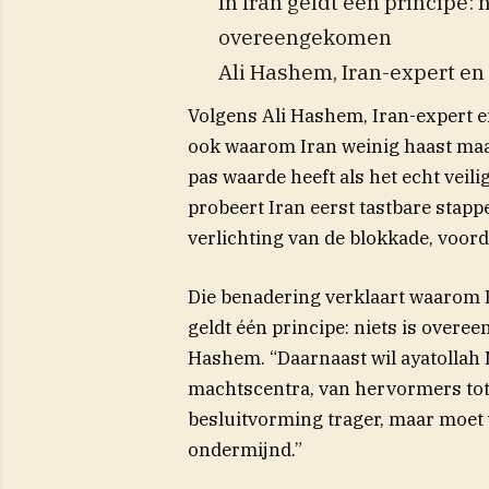
In Iran geldt één principe:
overeengekomen
Ali Hashem, Iran-expert en
Volgens Ali Hashem, Iran-expert en
ook waarom Iran weinig haast maak
pas waarde heeft als het echt vei
probeert Iran eerst tastbare stapp
verlichting van de blokkade, voor
Die benadering verklaart waarom Ir
geldt één principe: niets is overe
Hashem. “Daarnaast wil ayatollah 
machtscentra, van hervormers tot 
besluitvorming trager, maar moet 
ondermijnd.”