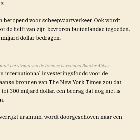
z.
en heropend voor scheepvaartverkeer. Ook wordt
ot de helft van zijn bevroren buitenlandse tegoeden,
4 miljard dollar bedragen.
anuit het strand van de Iraanse havenstad Bandar Abbas
en internationaal investeringsfonds voor de
(opent in nieuw
raanse bronnen van The New York
Times
zou dat
ot 300 miljard dollar, een bedrag dat nog niet is
n.
 verrijkt uranium, wordt doorgeschoven naar een