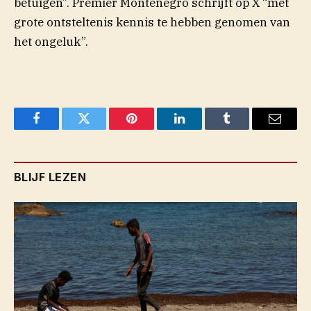
betuigen”. Premier Montenegro schrijft op X “met
grote ontsteltenis kennis te hebben genomen van
het ongeluk”.
Facebook
Twitter
Pinterest
LinkedIn
Tumblr
Email
BLIJF LEZEN