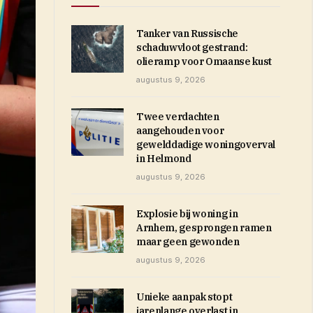
Tanker van Russische
schaduwvloot gestrand:
olieramp voor Omaanse kust
augustus 9, 2026
Twee verdachten
aangehouden voor
gewelddadige woningoverval
in Helmond
augustus 9, 2026
Explosie bij woning in
Arnhem, gesprongen ramen
maar geen gewonden
augustus 9, 2026
Unieke aanpak stopt
jarenlange overlast in