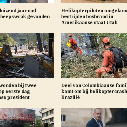
uizend jaar oud
Helikopterpiloten omgekom
cheepswrak gevonden
bestrijden bosbrand in
Amerikaanse staat Utah
wonden bij twee
Deel van Colombiaanse fami
op eerste dag
komt om bij helikoptercrash
se president
Brazilië