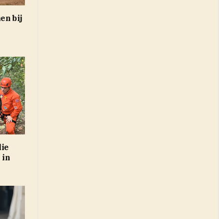
en bij
lie
 in