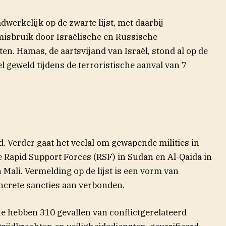
(opent in nieuw venster)
adwerkelijk op de zwarte
lijst
, met daarbij
misbruik door Israëlische en Russische
ten. Hamas, de aartsvijand van Israël, stond al op de
l geweld tijdens de terroristische aanval van 7
. Verder gaat het veelal om gewapende milities in
e Rapid Support Forces (RSF) in Sudan en Al-Qaida in
Mali. Vermelding op de lijst is een vorm van
oncrete sancties aan verbonden.
e hebben 310 gevallen van conflictgerelateerd