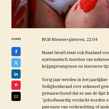
NOS Nieuws
•
gisteren, 22:04
SHARE
Naast Israël staat ook Rusland voo
systematisch inzetten van seksue
krijgsgevangenen en inwoners tijd
Vorig jaar werden in het jaarlijks
Veiligheidsraad over seksueel gewe
gewaarschuwd dat ze aan de lijst 
“geloofwaardig verdacht worden va
patronen van verkrachting of and