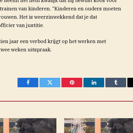
e neemt het hem kwalijk dat hij bewust koos voor
 trainen van kinderen. “Kinderen en ouders moeten
rouwen. Het is weerzinwekkend dat je dat
ficier van justitie.
ien jaar een verbod krijgt op het werken met
twee weken uitspraak.
Facebook
Twitter
Pinterest
LinkedIn
Tumblr