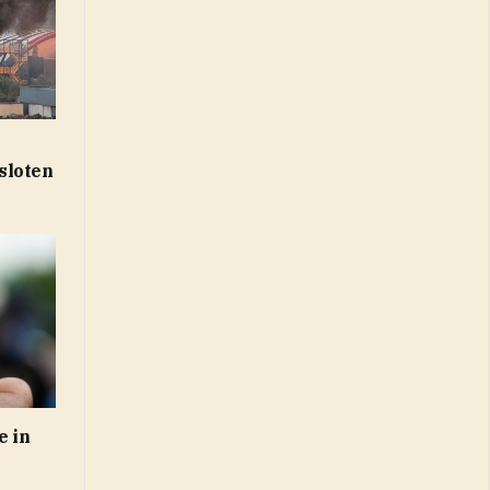
sloten
e in