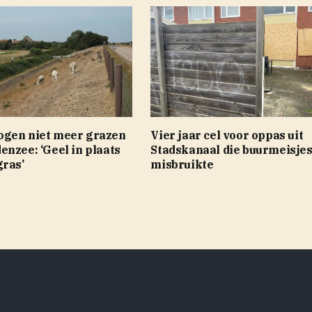
gen niet meer grazen
Vier jaar cel voor oppas uit
nzee: ‘Geel in plaats
Stadskanaal die buurmeisje
gras’
misbruikte