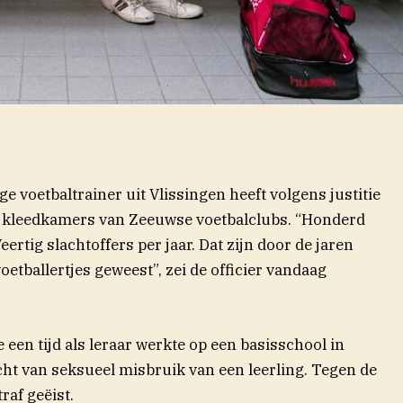
e voetbaltrainer uit Vlissingen heeft volgens justitie
e kleedkamers van Zeeuwse voetbalclubs. “Honderd
Veertig slachtoffers per jaar. Dat zijn door de jaren
etballertjes geweest”, zei de officier vandaag
 nieuw venster)
e een tijd als leraar werkte op een basisschool in
ht van seksueel misbruik van een leerling. Tegen de
raf geëist.