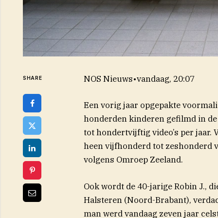
NOS Nieuws
•
vandaag, 20:07
SHARE
Een vorig jaar opgepakte voormalig
honderden kinderen gefilmd in d
tot hondertvijftig video’s per jaar. 
heen vijfhonderd tot zeshonderd vo
(opent in
volgens Omroep
Zeeland
.
Ook wordt de 40-jarige Robin J., di
(opent in nieuw venster)
Halsteren
(Noord-Brabant), verdac
man werd vandaag zeven jaar celst