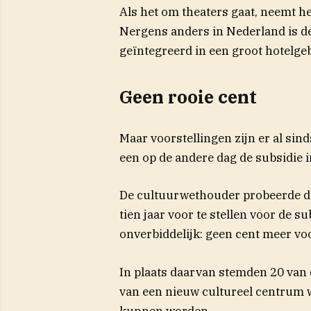
Als het om theaters gaat, neemt he
Nergens anders in Nederland is de
geïntegreerd in een groot hotelg
Geen rooie cent
Maar voorstellingen zijn er al sin
een op de andere dag de subsidie i
De cultuurwethouder probeerde des
tien jaar voor te stellen voor de 
(opent in nieuw ven
onverbiddelijk
: geen cent meer voo
In plaats daarvan stemden 20 van
van een nieuw cultureel centrum w
kunnen worden.