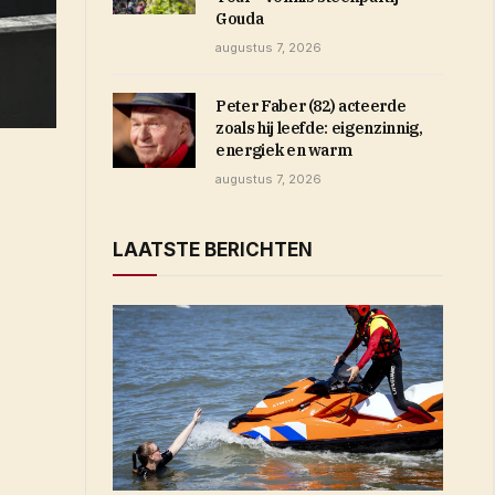
Gouda
augustus 7, 2026
Peter Faber (82) acteerde
zoals hij leefde: eigenzinnig,
energiek en warm
augustus 7, 2026
LAATSTE BERICHTEN
ent in nieuw venster)