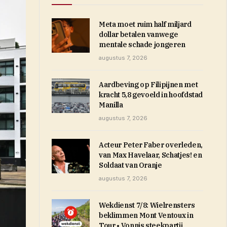
Meta moet ruim half miljard
dollar betalen vanwege
mentale schade jongeren
augustus 7, 2026
Aardbeving op Filipijnen met
kracht 5,8 gevoeld in hoofdstad
Manilla
augustus 7, 2026
Acteur Peter Faber overleden,
van Max Havelaar, Schatjes! en
Soldaat van Oranje
augustus 7, 2026
Wekdienst 7/8: Wielrensters
beklimmen Mont Ventoux in
Tour • Vonnis steekpartij