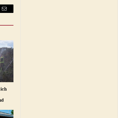
Email
zich
nd