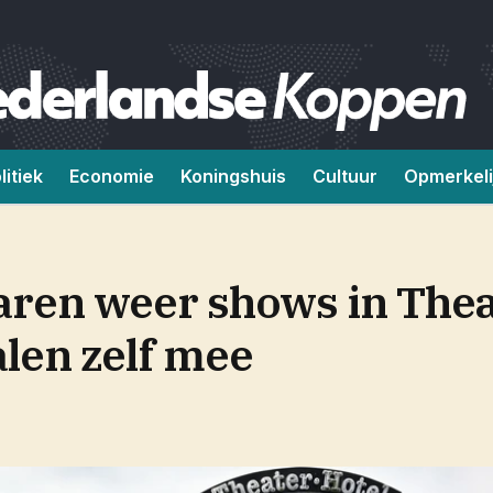
litiek
Economie
Koningshuis
Cultuur
Opmerkeli
jaren weer shows in The
alen zelf mee