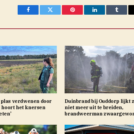
Facebook
Twitter
Pinterest
LinkedIn
Tumblr
plas verdwenen door
Duinbrand bij Ouddorp lijkt 
e hoort het knersen
niet meer uit te breiden,
eten’
brandweerman zwaargewo