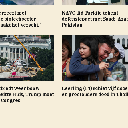
urreert met
NAVO-lid Turkije tekent
e biotechsector:
defensiepact met Saudi-Arab
aakt het verschil’
Pakistan
rbiedt weer bouw
Leerling (14) schiet vijf doc
 Witte Huis, Trump moet
en grootouders dood in Thai
s Congres