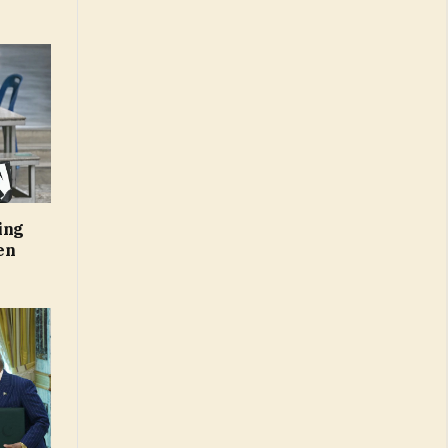
ing
en