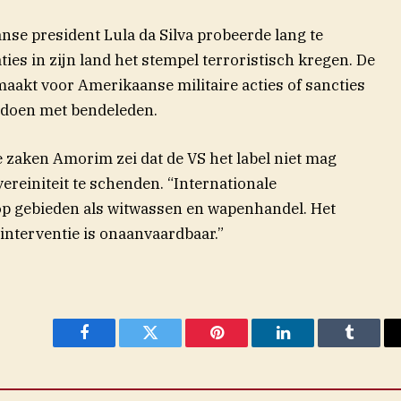
anse president Lula da Silva probeerde lang te
es in zijn land het stempel terroristisch kregen. De
jmaakt voor Amerikaanse militaire acties of sancties
 doen met bendeleden.
e zaken Amorim zei dat de VS het label niet mag
ereiniteit te schenden. “Internationale
p gebieden als witwassen en wapenhandel. Het
interventie is onaanvaardbaar.”
Facebook
Twitter
Pinterest
LinkedIn
Tumblr