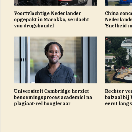
Voortvluchtige Nederlander
China conc
opgepakt in Marokko, verdacht
Nederlands
van drugshandel
‘Snelheid m
Universiteit Cambridge herziet
Rechter ve
benoemingsproces academici na
balzaal bij
plagiaat-rel hoogleraar
eerst lang