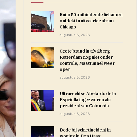
Ruim 50 ontbindende lichamen
ontdekt in uitvaartcentrum
Chicago
augustus 8, 2026
Grote brand in afvalberg
Rotterdam nog niet onder
controle, Maastunnel weer
open
augustus 8, 2026
Ultrarechtse Abelardo de la
Espriella ingezworen als
president van Colombia
augustus 8, 2026
Dode bij schietincident in
woning in Den Haag