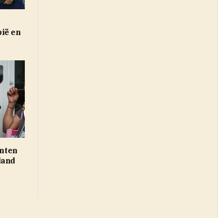
ië en
enten
land