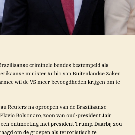
raziliaanse criminele bendes bestempeld als
merikaanse minister Rubio van Buitenlandse Zaken
nt in nieuw venster)
armee wil de VS meer bevoegdheden krijgen om te
eau Reuters na oproepen van de Braziliaanse
 Flavio Bolsonaro, zoon van oud-president Jair
S een ontmoeting met president Trump. Daarbij zou
agd om de groepen als terroristisch te