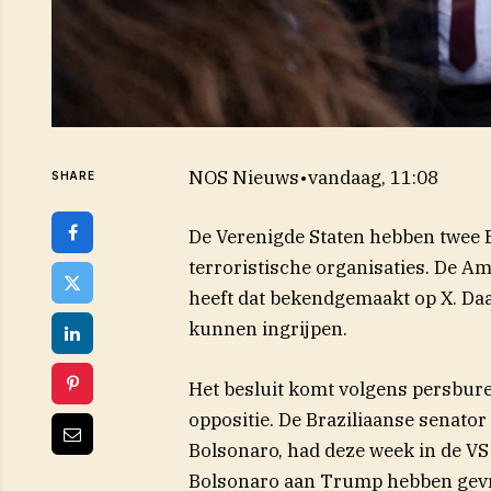
NOS Nieuws
•
vandaag, 11:08
SHARE
De Verenigde Staten hebben twee B
terroristische organisaties. De A
(ope
heeft dat bekendgemaakt op
X
. Da
kunnen ingrijpen.
Het besluit komt volgens persbur
oppositie. De Braziliaanse senator
Bolsonaro, had deze week in de V
Bolsonaro aan Trump hebben gevra