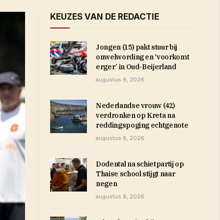
KEUZES VAN DE REDACTIE
Jongen (15) pakt stuur bij
onwelwording en ‘voorkomt
erger’ in Oud-Beijerland
augustus 8, 2026
Nederlandse vrouw (42)
verdronken op Kreta na
reddingspoging echtgenote
augustus 8, 2026
Dodental na schietpartij op
Thaise school stijgt naar
negen
augustus 8, 2026