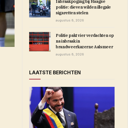
Inbraakpoging bij Haagse
politie: dieven wilden illegale
sigaretten stelen
augustus 8, 2026
Politie pakt vier verdachten op
na inbraak in
brandweerkazerne Aalsmeer
augustus 8, 2026
LAATSTE BERICHTEN