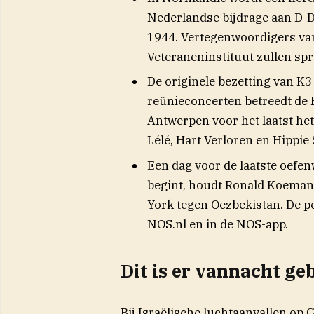
Nederlandse bijdrage aan D-Da
1944. Vertegenwoordigers van
Veteraneninstituut zullen sp
De originele bezetting van K3 
reünieconcerten betreedt de
Antwerpen voor het laatst h
Lélé, Hart Verloren en Hippie
Een dag voor de laatste oefen
begint, houdt Ronald Koeman 
York tegen Oezbekistan. De pe
NOS.nl en in de NOS-app.
Dit is er vannacht ge
Bij Israëlische luchtaanvallen op 