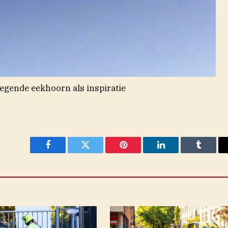
iegende eekhoorn als inspiratie
Facebook
Twitter
Pinterest
LinkedIn
Tumblr