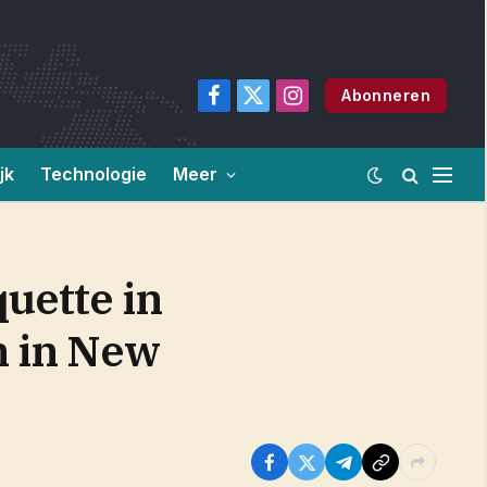
Abonneren
Facebook
X
Instagram
(Twitter)
jk
Technologie
Meer
uette in
n in New