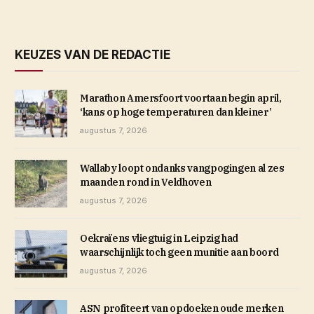
KEUZES VAN DE REDACTIE
Marathon Amersfoort voortaan begin april,
‘kans op hoge temperaturen dan kleiner’
augustus 7, 2026
Wallaby loopt ondanks vangpogingen al zes
maanden rond in Veldhoven
augustus 7, 2026
Oekraïens vliegtuig in Leipzig had
waarschijnlijk toch geen munitie aan boord
augustus 7, 2026
ASN profiteert van opdoeken oude merken