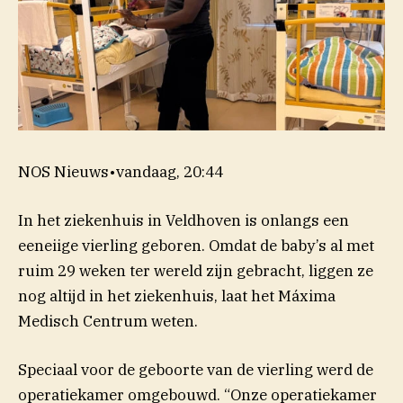
NOS Nieuws
•
vandaag, 20:44
In het ziekenhuis in Veldhoven is onlangs een
eeneiige vierling geboren. Omdat de baby’s al met
ruim 29 weken ter wereld zijn gebracht, liggen ze
nog altijd in het ziekenhuis, laat het Máxima
Medisch Centrum
weten.
Speciaal voor de geboorte van de vierling werd de
(opent in nieuw venster)
operatiekamer
omgebouwd
. “Onze operatiekamer