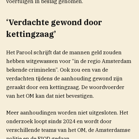
voertuigen in beslag genomen.
‘Verdachte gewond door
kettingzaag’
(opent in nieuw venster)
Het
Parool
schrijft dat de mannen geld zouden
hebben witgewassen voor “in de regio Amsterdam
bekende criminelen”. Ook zou een van de
verdachten tijdens de aanhouding gewond zijn
geraakt door een kettingzaag. De woordvoerder
van het OM kan dat niet bevestigen.
Meer aanhoudingen worden niet uitgesloten. Het
onderzoek loopt sinds 2024 en wordt door
verschillende teams van het OM, de Amsterdamse
politie en de FIOD gedaan.