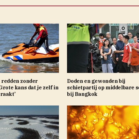
 redden zonder
Doden en gewonden bij
Grote kans dat je zelf in
schietpartij op middelbare s
raakt’
bij Bangkok