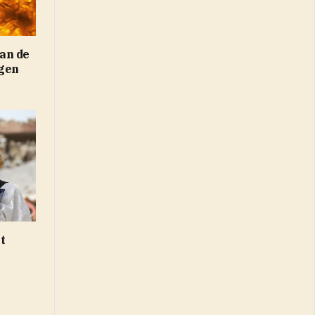
an de
gen
t
s