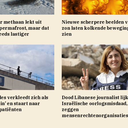
r methaan lekt uit
Nieuwe scherpere beelden v
 permafrost, maar dat
zon laten kolkende bewegin
eeds lastiger
zien
es verkleedt zich als
Dood Libanese journalist lijk
n’ en staart naar
Israëlische oorlogsmisdaad,
patiënten
zeggen
mensenrechtenorganisatie