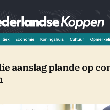
litiek
Economie
Koningshuis
Cultuur
Opmerkeli
die aanslag plande op co
n