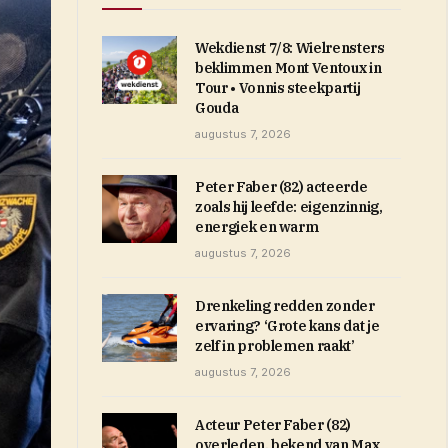
Wekdienst 7/8: Wielrensters
beklimmen Mont Ventoux in
Tour • Vonnis steekpartij
Gouda
augustus 7, 2026
Peter Faber (82) acteerde
zoals hij leefde: eigenzinnig,
energiek en warm
augustus 7, 2026
Drenkeling redden zonder
ervaring? ‘Grote kans dat je
zelf in problemen raakt’
augustus 7, 2026
Acteur Peter Faber (82)
overleden, bekend van Max