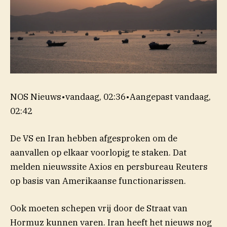
NOS Nieuws
•
vandaag, 02:36
•
Aangepast
vandaag,
02:42
De VS en Iran hebben afgesproken om de
aanvallen op elkaar voorlopig te staken. Dat
(opent in nieuw venster)
melden
nieuwssite Axios en persbureau Reuters
op basis van Amerikaanse functionarissen.
Ook moeten schepen vrij door de Straat van
Hormuz kunnen varen. Iran heeft het nieuws nog