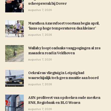
scheepswrak bij Dover
augustus 7, 2026
Marathon Amersfoort voortaan begin april,
‘kans op hoge temperaturen dan kleiner’
augustus 7, 2026
Wallaby loopt ondanks vangpogingen al zes
maanden rond in Veldhoven
augustus 7, 2026
Oekraïens vliegtuig in Leipzig had
waarschijnlijk toch geen munitie aan boord
augustus 7, 2026
ASN profiteert van opdoeken oude merken
SNS, Regiobank en BLG Wonen
augustus 7, 2026