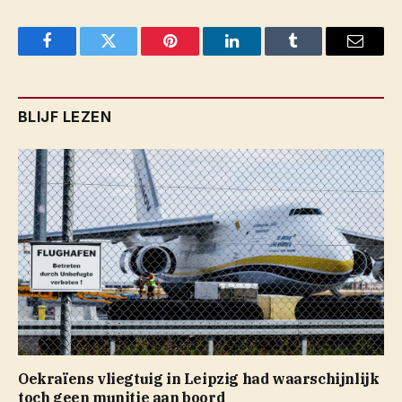
Facebook
Twitter
Pinterest
LinkedIn
Tumblr
Email
BLIJF LEZEN
Oekraïens vliegtuig in Leipzig had waarschijnlijk
toch geen munitie aan boord